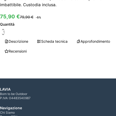
imbattibile. Custodia inclusa.
BASTONCINI DA TREKKING
75,90 €
79,90 €
-
5
%
Quantità
Caricamento…
Descrizione
Scheda tecnica
Approfondimento
Recensioni
LAVIA
Born to be Outdoor
P.IVA: 04483540987
Navigazione
Chi Siamo