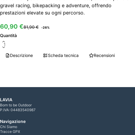
gravel racing, bikepacking e adventure, offrendo
prestazioni elevate su ogni percorso.
COPERTONI BICI
60,90 €
81,90 €
-
26
%
Quantità
Caricamento…
Descrizione
Scheda tecnica
Recensioni
LAVIA
Born to be Outdoor
P.IVA: 04483540987
Navigazione
Chi Siamo
Tracce GPX