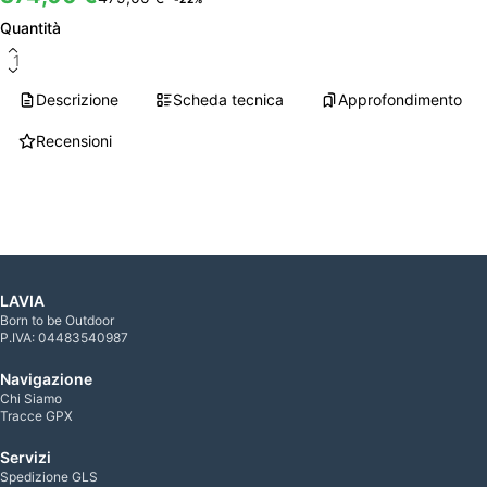
Quantità
Caricamento…
Descrizione
Scheda tecnica
Approfondimento
Recensioni
LAVIA
Born to be Outdoor
P.IVA: 04483540987
Navigazione
Chi Siamo
Tracce GPX
Servizi
Spedizione GLS